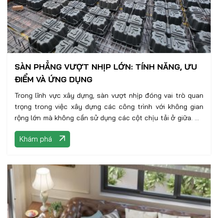
SÀN PHẲNG VƯỢT NHỊP LỚN: TÍNH NĂNG, ƯU
ĐIỂM VÀ ỨNG DỤNG
Trong lĩnh vực xây dựng, sàn vượt nhịp đóng vai trò quan
trọng trong việc xây dựng các công trình với không gian
rộng lớn mà không cần sử dụng các cột chịu tải ở giữa. Để
đáp ứng nhu cầu ngày càng cao của ngành xây dựng, các
Khám phá
nhà sản xuất và kỹ sư đã liên tục phát triển và đưa ra các
sản phẩm và công nghệ mới trong lĩnh vực sàn vượt nhịp.