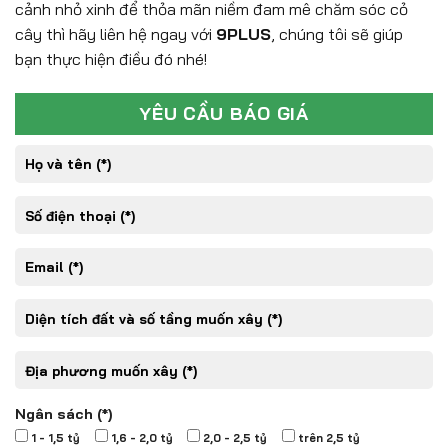
cảnh nhỏ xinh để thỏa mãn niềm đam mê chăm sóc cỏ
cây thì hãy liên hệ ngay với
9PLUS
, chúng tôi sẽ giúp
bạn thực hiện điều đó nhé!
YÊU CẦU BÁO GIÁ
Ngân sách (*)
1 - 1,5 tỷ
1,6 - 2,0 tỷ
2,0 - 2,5 tỷ
trên 2,5 tỷ