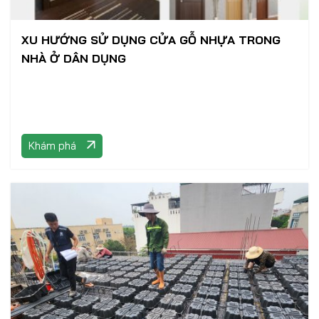
XU HƯỚNG SỬ DỤNG CỬA GỖ NHỰA TRONG
NHÀ Ở DÂN DỤNG
Khám phá