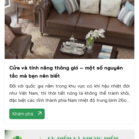
Cửa và tính năng thông gió – một số nguyên
tắc mà bạn nên biết
Đối với quốc gia nằm trong khu vực có khí hậu nhiệt đới
như Việt Nam, thì thời tiết nóng là không thể tránh khỏi,
đặc biệt các tỉnh thành phía Nam nhiệt độ trung bình 26oC
khí hậu nóng ẩm quanh năm. Chúng ta giải quyết cái nóng
Khám phá
bằng cách lắp đặt điều hòa nhiệt độ, tuy nhiên đòi hỏi chi
phí cho năng lượng điện và bảo trì thường xuyên, và làm
con người bị hạn chế với không khí tự nhiên, trừ khi đi ra
ngoài trời.