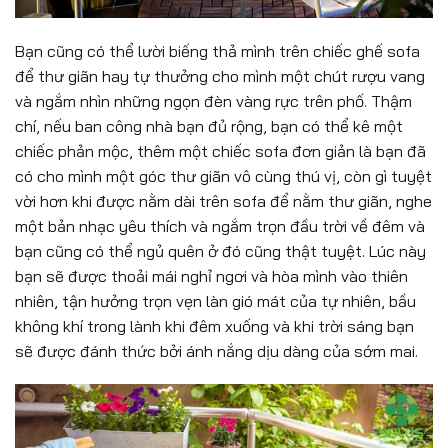
Bạn cũng có thể lười biếng thả mình trên chiếc ghế sofa
để thư giãn hay tự thưởng cho mình một chút rượu vang
và ngắm nhìn những ngọn đèn vàng rực trên phố. Thậm
chí, nếu ban công nhà bạn đủ rộng, bạn có thể kê một
chiếc phản mộc, thêm một chiếc sofa đơn giản là bạn đã
có cho mình một góc thư giãn vô cùng thú vị, còn gì tuyệt
vời hơn khi được nằm dài trên sofa để nằm thư giãn, nghe
một bản nhạc yêu thích và ngắm trọn đầu trời về đêm và
bạn cũng có thể ngủ quên ở đó cũng thật tuyệt. Lúc này
bạn sẽ được thoải mái nghỉ ngơi và hòa mình vào thiên
nhiên, tận hưởng trọn vẹn làn gió mát của tự nhiên, bầu
không khí trong lành khi đêm xuống và khi trời sáng bạn
sẽ được đánh thức bởi ánh nắng dịu dàng của sớm mai.