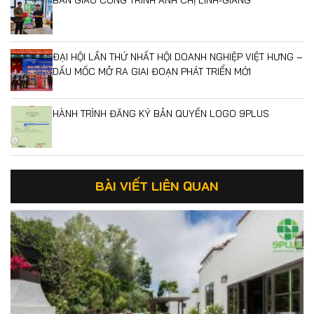
ĐẠI HỘI LẦN THỨ NHẤT HỘI DOANH NGHIỆP VIỆT HƯNG –
DẤU MỐC MỞ RA GIAI ĐOẠN PHÁT TRIỂN MỚI
HÀNH TRÌNH ĐĂNG KÝ BẢN QUYỀN LOGO 9PLUS
BÀI VIẾT LIÊN QUAN