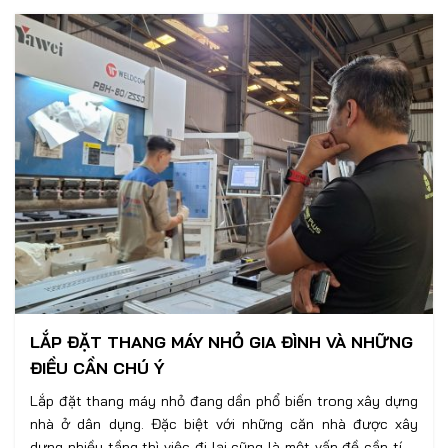
LẮP ĐẶT THANG MÁY NHỎ GIA ĐÌNH VÀ NHỮNG
ĐIỀU CẦN CHÚ Ý
Lắp đặt thang máy nhỏ đang dần phổ biến trong xây dựng
nhà ở dân dụng. Đặc biệt với những căn nhà được xây
dựng nhiều tầng thì việc đi lại cũng là một vấn đề cần tính