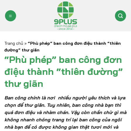
Bỏ
qua
nội
dung
Trang chủ
»
“Phù phép” ban công đơn điệu thành “thiên
đường” thư giãn
“Phù phép” ban công đơn
điệu thành “thiên đường”
thư giãn
Ban công chính là nơi nhiều người yêu thích và lựa
chọn để thư giãn. Tuy nhiên, ban công nhà bạn thì
quá đơn điệu và nhàm chán. Vậy còn chần chừ gì mà
không nhanh chóng trang trí lại ban công của ngôi
nhà bạn để
có được không gian
thật tươi mới và