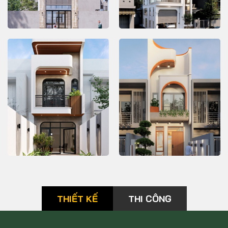
Xem thêm
Xem thêm
tum | Phong cách: Tân cổ
cách: Tân cổ điển
điển
THIẾT KẾ & THI CÔNG
THIẾT KẾ & THI CÔNG
NHÀ PHỐ – NP400
NHÀ PHỐ – NP401
Chủ đầu tư: Chú Minh - Địa
Chủ đầu tư: Anh Dân chị
chỉ : Ngọc Lâm, Long Biên,
Hương Địa chỉ : Việt Hưng
Hà Nội - Hạng Mục: Thiết kế
– Long Biên– Hà Nội Hạng
Xem thêm
Xem thêm
– Thi Công Trọn Gói - Diện
Mục: Thiết kế – Thi Công
tích 1 sàn: 118 m2 - Tổng
Trọn Gói Diện tích sàn: 98
diện tích: 620 m2 - Đơn giá:
m2
7.400.000VNĐ/m2 - Phong
cách: Hiện Đại
THIẾT KẾ
THI CÔNG
THIẾT KẾ & THI CÔNG
THIẾT KẾ & THI CÔNG
NHÀ PHỐ – NP476
NHÀ PHỐ – NP451