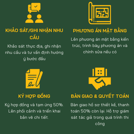
Dự án Tư vấn thiết kế nhà
Chủ đầu tư: Anh Long |
ở gia đình anh Vũ | Quy mô:
Hạng Mục: Tư vấn thiết kế |
2 tầng 1 tum | Phong cách:
Phong cách: Hiện đại
Xem thêm
Xem thêm
Hiện đại
KHẢO SÁT/GHI NHẬN NHU
PHƯƠNG ÁN MẶT BẰNG
CẦU
Lên phương án mặt bằng kiến
trúc, trình bày phương án và
Khảo sát thực địa, ghi nhận
chính sửa nếu có
nhu cầu và tư vấn định hướng
ý bước đầu
KÝ HỢP ĐỒNG
BÀN GIAO & QUYẾT TOÁN
Ký hợp đồng và tạm ứng 50%.
Bàn giao hồ sơ thiết kế, thanh
Lên phối cảnh và triển khai
toán 50% còn lại. Hỗ trợ giám
bản vẽ chi tiết.
sát tác giả trong quá trình thi
công