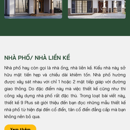
Xem thêm
Xem thêm
140m2 - Phong cách: Địa
Trung Hải Hạng mục thực
hiện: Thiết kế kiến trúc
BIỆT THỰ HIỆN ĐẠI –
BIỆT THỰ HIỆN ĐẠI –
BT322
BT300
NHÀ PHỐ/ NHÀ LIỀN KỀ
Dự án: Tư vấn thiết kế nhà
CĐT: Anh Quân - ĐC: KĐT Y
ở gia đình anh Tuấn | Quy
La, TP.Bắc Ninh - Diện tích
Nhà phố hay còn gọi là nhà ống, nhà liên kề. Kiểu nhà này sở
mô: 2 tầng | Phong cách:
đất: 480m2 - Diện tích xây
hữu mặt tiền hẹp và chiều dài khiêm tốn. Nhà phố hường
Xem thêm
Xem thêm
Hiện đại
dựng: 168m2 - Phong cách:
được xây sát nhau với chỉ 1 hoặc 2 mặt tiếp giáp với đường
Hiện đại
giao thông. Do đặc điểm này mà việc thiết kế cũng như thi
công xây dựng nhà phố rất đặc thù. Trong loạt bài viết này,
thiết kế 9 Plus sẽ giới thiệu đến bạn đọc những mẫu thiết kế
nhà phố từ hiện đại đến cổ điển, tân cổ điển đẳng cấp mà bạn
không nên bỏ qua.
Xem thêm