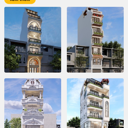
THIẾT KẾ & THI CÔNG
THIẾT KẾ & THI CÔNG
NHÀ PHỐ – NP485
NHÀ PHỐ – NP490
Dự án: Tư vấn thiết kế và
Dự án: Thiết kế và thi công
thi công nhà ở gia đình chị
nhà ở gia đình anh Đôn |
Trang | Quy mô: 6 tầng 1
Quy mô: 7 tầng | Phong