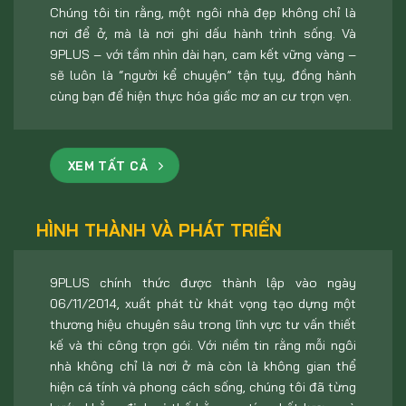
Chúng tôi tin rằng, một ngôi nhà đẹp không chỉ là
nơi để ở, mà là nơi ghi dấu hành trình sống. Và
9PLUS – với tầm nhìn dài hạn, cam kết vững vàng –
sẽ luôn là “người kể chuyện” tận tụy, đồng hành
cùng bạn để hiện thực hóa giấc mơ an cư trọn vẹn.
XEM TẤT CẢ
HÌNH THÀNH VÀ PHÁT TRIỂN
9PLUS chính thức được thành lập vào ngày
06/11/2014, xuất phát từ khát vọng tạo dựng một
thương hiệu chuyên sâu trong lĩnh vực tư vấn thiết
kế và thi công trọn gói. Với niềm tin rằng mỗi ngôi
nhà không chỉ là nơi ở mà còn là không gian thể
hiện cá tính và phong cách sống, chúng tôi đã từng