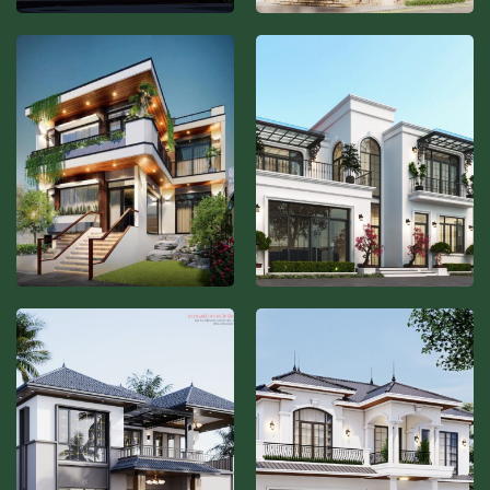
BIỆT THỰ TÂN CỔ ĐIỂN
BIỆT THỰ NHÀ VƯỜN –
– BT326
BT305
Chủ đầu tư: Anh Nam
Hạng Mục: Tư Vấn –
Địa chỉ : Thạch Bàn – Long
Thiết Kế.
Phong cách:
Biên – Hà Nội
Hạng Mục:
Xem thêm
Xem thêm
Biệt Thự tân cổ điển
Tư Vấn – Thiết Kế.
Diện
tích 1 sàn: 120 m2
Phong
cách: Biệt Thự Vườn tân cổ
điển
BIỆT THỰ HIỆN ĐẠI –
BIỆT THỰ HIỆN ĐẠI –
BT325
BT310
CĐT: Anh Minh ️ Hạng mục:
Dự án: Gia đình anh Đôn,
Tư vấn thiết kế Phong
Bắc Giang - Diện tích đất:
cách: Hiện Đại
172m2 - Diện tích xây dựng: