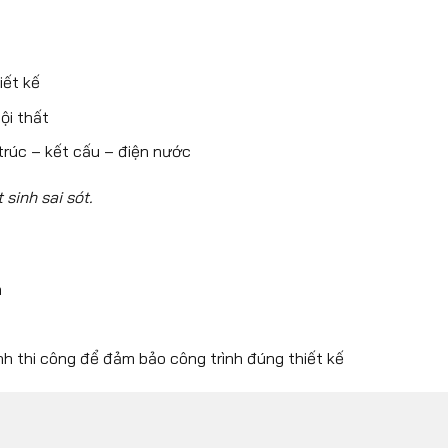
iết kế
ội thất
 trúc – kết cấu – điện nước
 sinh sai sót.
m
nh thi công để đảm bảo công trình đúng thiết kế