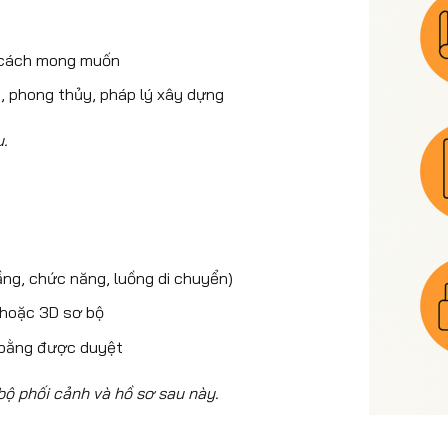
g cách mong muốn
h, phong thủy, pháp lý xây dựng
u.
ng, chức năng, luồng di chuyển)
/hoặc 3D sơ bộ
 bằng được duyệt
bộ phối cảnh và hồ sơ sau này.