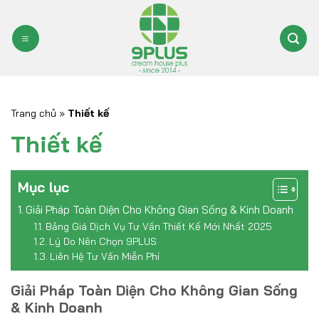
Bỏ
qua
nội
dung
Trang chủ
»
Thiết kế
Thiết kế
Mục lục
Giải Pháp Toàn Diện Cho Không Gian Sống & Kinh Doanh
Bảng Giá Dịch Vụ Tư Vấn Thiết Kế Mới Nhất 2025
Lý Do Nên Chọn 9PLUS
Liên Hệ Tư Vấn Miễn Phí
Giải Pháp Toàn Diện Cho Không Gian Sống
& Kinh Doanh