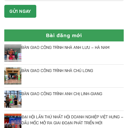
Bài đăng mới
BÀN GIAO CÔNG TRÌNH NHÀ ANH LƯU – HÀ NAM
BÀN GIAO CÔNG TRÌNH NHÀ CHÚ LONG
BÀN GIAO CÔNG TRÌNH ANH CHỊ LINH-GIANG
ĐẠI HỘI LẦN THỨ NHẤT HỘI DOANH NGHIỆP VIỆT HƯNG –
DẤU MỐC MỞ RA GIAI ĐOẠN PHÁT TRIỂN MỚI