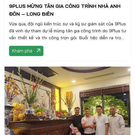
9PLUS MỪNG TÂN GIA CÔNG TRÌNH NHÀ ANH
ĐÔN – LONG BIÊN
Vừa qua, đội ngũ kiến trúc sư và kỹ sư giám sát của 9Plus
đã vinh dự tham dự lễ mừng tân gia công trình do 9Plus tư
vấn thiết kế và thi công trọn gói. Buổi tiệc diễn ra trong
không khí ấm cúng, thân tình với sự góp mặt của gia chủ,
Khám phá