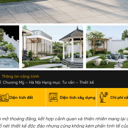
Thông tin công trình
ỉ: Chương Mỹ – Hà Nội Hạng mục: Tư vấn – Thiết kế
Diện tích đất
Diện tích xây dựng
Chi phí x
n mở thoáng đãng, kết hợp cảnh quan và thiên nhiên mang lại 
ố nét thiết kế độc đáo nhưng cũng không kém phần tinh tế củ