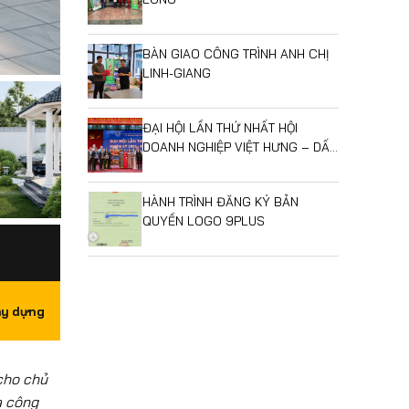
BÀN GIAO CÔNG TRÌNH ANH CHỊ
LINH-GIANG
ĐẠI HỘI LẦN THỨ NHẤT HỘI
DOANH NGHIỆP VIỆT HƯNG – DẤU
MỐC MỞ RA GIAI ĐOẠN PHÁT
TRIỂN MỚI
HÀNH TRÌNH ĐĂNG KÝ BẢN
QUYỀN LOGO 9PLUS
ây dựng
cho chủ
a công