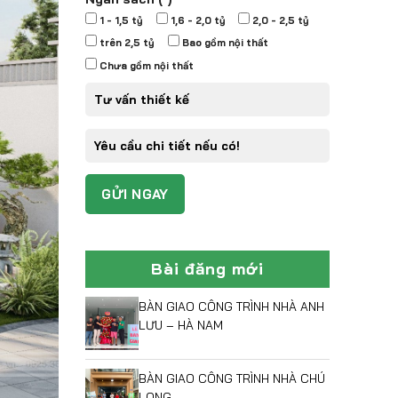
1 - 1,5 tỷ
1,6 - 2,0 tỷ
2,0 - 2,5 tỷ
trên 2,5 tỷ
Bao gồm nội thất
Chưa gồm nội thất
Bài đăng mới
BÀN GIAO CÔNG TRÌNH NHÀ ANH
LƯU – HÀ NAM
BÀN GIAO CÔNG TRÌNH NHÀ CHÚ
LONG