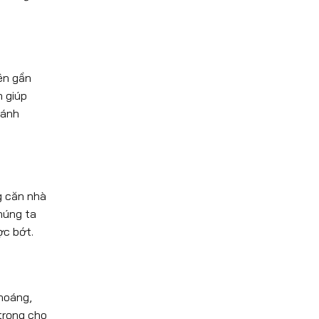
iên gần
n giúp
 ánh
g căn nhà
chúng ta
ợc bớt.
thoáng,
 trọng cho