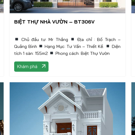
BIỆT THỰ NHÀ VƯỜN – BT306V
Chủ đầu tư: Mr Thắng
Địa chỉ : Bố Trạch –
Quảng Bình
Hạng Mục: Tư Vấn – Thiết Kế.
Diện
tích 1 sàn: 155m2
Phong cách: Biệt Thự Vườn
Khám phá