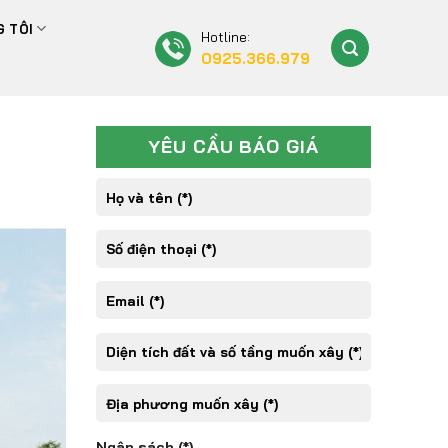
 TÔI
Hotline:
0925.366.979
YÊU CẦU BÁO GIÁ
Ngân sách (*)