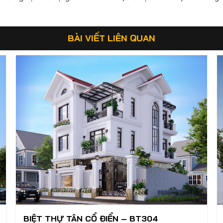
BÀI VIẾT LIÊN QUAN
BIỆT THỰ TÂN CỔ ĐIỂN – BT304