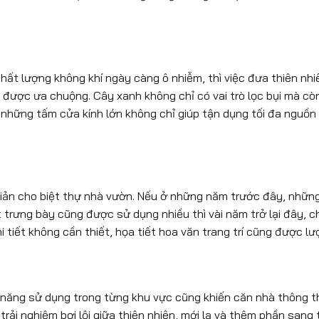
 chất lượng không khí ngày càng ô nhiễm, thì việc đưa thiên nh
 được ưa chuộng. Cây xanh không chỉ có vai trò lọc bụi mà cò
g những tấm cửa kính lớn không chỉ giúp tận dụng tối đa nguồn
 giản cho biệt thự nhà vườn. Nếu ở những năm trước đây, nhữn
hất trưng bày cũng được sử dụng nhiều thì vài năm trở lại đây, 
 tiết không cần thiết, họa tiết hoa văn trang trí cũng được lư
ng năng sử dụng trong từng khu vực cũng khiến căn nhà thông 
 trải nghiệm bơi lội giữa thiên nhiên, mới lạ và thêm phần sang