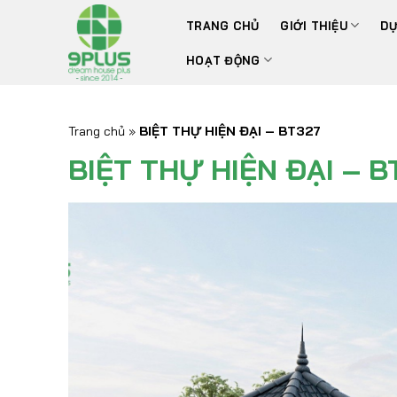
Bỏ
TRANG CHỦ
GIỚI THIỆU
DỰ
qua
nội
HOẠT ĐỘNG
dung
Trang chủ
»
BIỆT THỰ HIỆN ĐẠI – BT327
BIỆT THỰ HIỆN ĐẠI – B