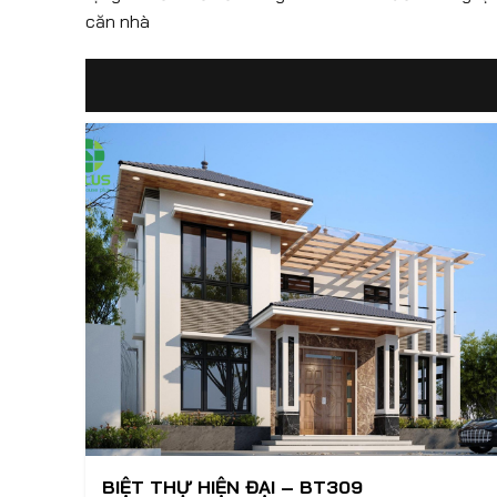
căn nhà
BIỆT THỰ HIỆN ĐẠI – BT309