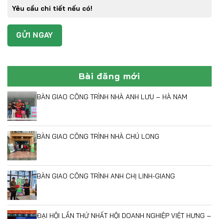
Bài đăng mới
BÀN GIAO CÔNG TRÌNH NHÀ ANH LƯU – HÀ NAM
BÀN GIAO CÔNG TRÌNH NHÀ CHÚ LONG
BÀN GIAO CÔNG TRÌNH ANH CHỊ LINH-GIANG
ĐẠI HỘI LẦN THỨ NHẤT HỘI DOANH NGHIỆP VIỆT HƯNG –