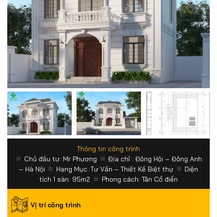
Thông tin công trình
Chủ đầu tư: Mr Phương
Địa chỉ : Đông Hội – Đông Anh
– Hà Nội
Hạng Mục: Tư Vấn – Thiết Kế Biệt thự
Diện
tích 1 sàn: 95m2
Phong cách: Tân Cổ điển
Vị trí công trình