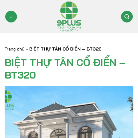
Bỏ
qua
nội
dung
Trang chủ
»
BIỆT THỰ TÂN CỔ ĐIỂN – BT320
BIỆT THỰ TÂN CỔ ĐIỂN –
BT320