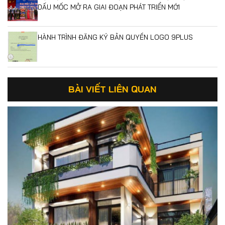
DẤU MỐC MỞ RA GIAI ĐOẠN PHÁT TRIỂN MỚI
HÀNH TRÌNH ĐĂNG KÝ BẢN QUYỀN LOGO 9PLUS
BÀI VIẾT LIÊN QUAN