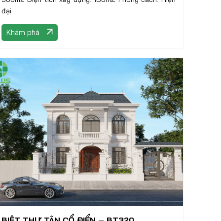
đại
Khám phá
BIỆT THỰ TÂN CỔ ĐIỂN – BT320