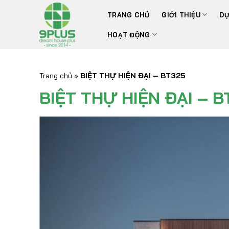
Bỏ
TRANG CHỦ
GIỚI THIỆU
DỰ
qua
nội
HOẠT ĐỘNG
dung
Trang chủ
»
BIỆT THỰ HIỆN ĐẠI – BT325
BIỆT THỰ HIỆN ĐẠI – B