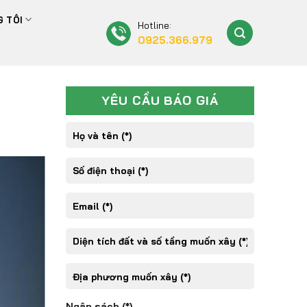
 TÔI
Hotline:
0925.366.979
YÊU CẦU BÁO GIÁ
Ngân sách (*)