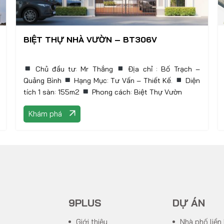
BIỆT THỰ NHÀ VƯỜN – BT306V
Chủ đầu tư: Mr Thắng
Địa chỉ : Bố Trạch –
Quảng Bình
Hạng Mục: Tư Vấn – Thiết Kế.
Diện
tích 1 sàn: 155m2
Phong cách: Biệt Thự Vườn
Khám phá
9PLUS
DỰ ÁN
Giới thiệu
Nhà phố liền