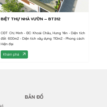
BIỆT THỰ NHÀ VƯỜN – BT312
CĐT: Chị Minh - ĐC: Khoái Châu, Hưng Yên - Diện tích
đất: 600m2 - Diện tích xây dựng: 110m2 - Phong cách:
Hiện đại
Khám phá
BẢN ĐỒ
 kề