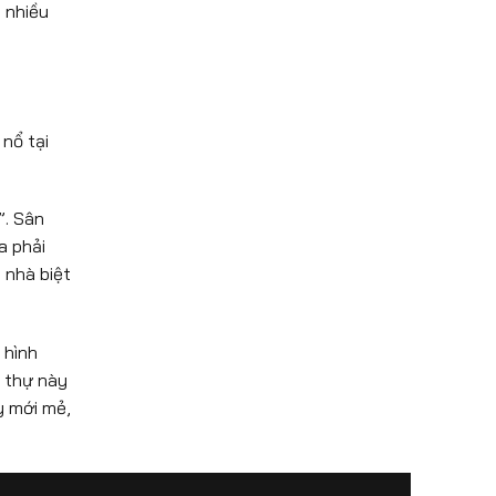
t nhiều
 nổ tại
”. Sân
a phải
 nhà biệt
 hình
t thự này
y mới mẻ,