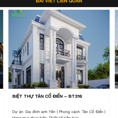
BÀI VIẾT LIÊN QUAN
BIỆT THỰ TÂN CỔ ĐIỂN – BT316
Dự án: Gia đình anh Yến | Phong cách: Tân Cổ Điển |
Hạng mục thực hiện: Thiết kế kiến trúc