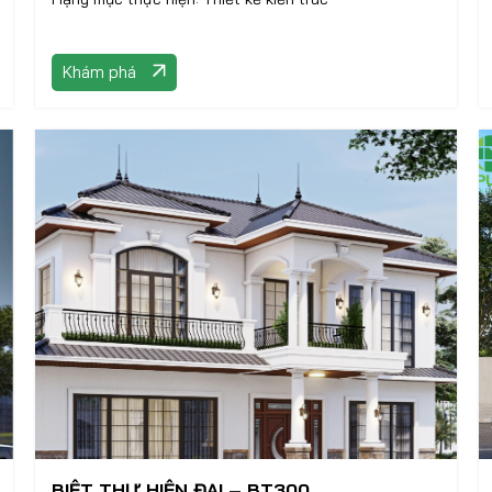
Khám phá
BIỆT THỰ HIỆN ĐẠI – BT300