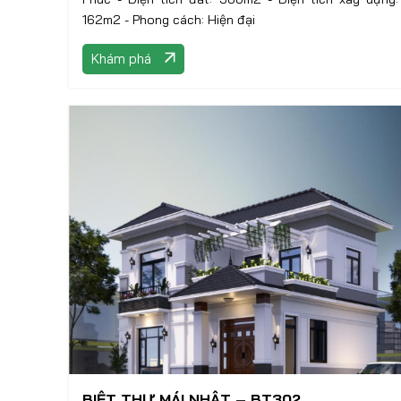
162m2 - Phong cách: Hiện đại
Khám phá
BIỆT THỰ MÁI NHẬT – BT302