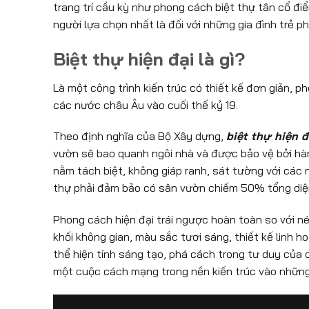
trang trí cầu kỳ như phong cách biệt thự tân cổ điể
người lựa chọn nhất là đối với những gia đình trẻ 
Biệt thự hiện đại là gì?
Là một công trình kiến trúc có thiết kế đơn giản, 
các nước châu Âu vào cuối thế kỷ 19.
Theo định nghĩa của Bộ Xây dựng,
biệt thự hiện đ
vườn sẽ bao quanh ngôi nhà và được bảo vệ bởi hàn
nằm tách biệt, không giáp ranh, sát tường với các 
thự phải đảm bảo có sân vườn chiếm 50% tổng diện
Phong cách hiện đại trái ngược hoàn toàn so với nét
khối không gian, màu sắc tươi sáng, thiết kế linh hoạ
thể hiện tính sáng tạo, phá cách trong tư duy của co
một cuộc cách mạng trong nền kiến trúc vào những 