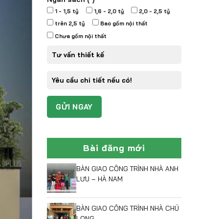
1 - 1,5 tỷ
1,6 - 2,0 tỷ
2,0 - 2,5 tỷ
trên 2,5 tỷ
Bao gồm nội thất
Chưa gồm nội thất
Bài đăng mới
BÀN GIAO CÔNG TRÌNH NHÀ ANH
LƯU – HÀ NAM
BÀN GIAO CÔNG TRÌNH NHÀ CHÚ
LONG