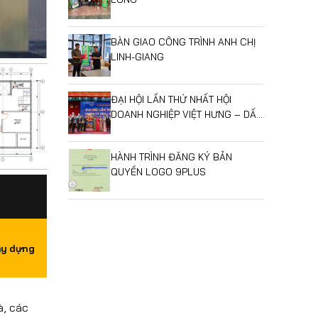
BÀN GIAO CÔNG TRÌNH ANH CHỊ
LINH-GIANG
ĐẠI HỘI LẦN THỨ NHẤT HỘI
DOANH NGHIỆP VIỆT HƯNG – DẤU
MỐC MỞ RA GIAI ĐOẠN PHÁT
TRIỂN MỚI
HÀNH TRÌNH ĐĂNG KÝ BẢN
QUYỀN LOGO 9PLUS
ây dựng
à, các