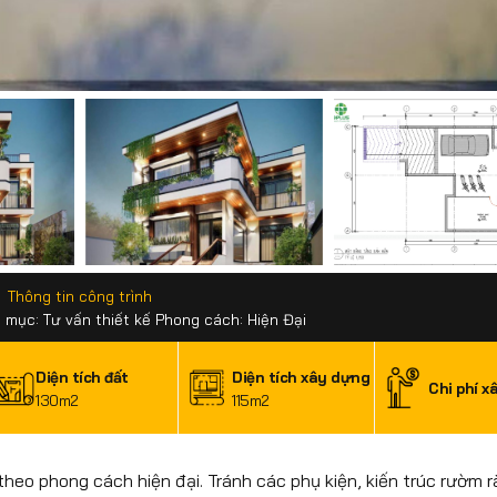
Thông tin công trình
 mục: Tư vấn thiết kế Phong cách: Hiện Đại
Diện tích đất
Diện tích xây dựng
Chi phí x
130m2
115m2
ế theo phong cách hiện đại. Tránh các phụ kiện, kiến trúc rườm r