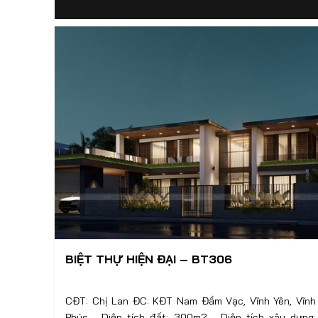
BIỆT THỰ HIỆN ĐẠI – BT306
CĐT: Chị Lan ĐC: KĐT Nam Đầm Vạc, Vĩnh Yên, Vĩnh
Phúc - Diện tích đất: 300m2 - Diện tích xây dựng: