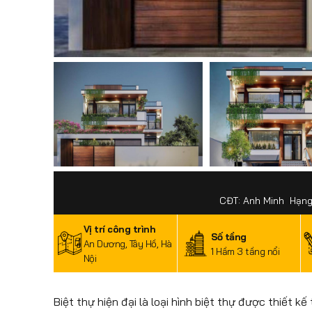
CĐT: Anh Minh ️ Hạng
Vị trí công trình
Số tầng
An Dương, Tây Hồ, Hà
1 Hầm 3 tầng nổi
Nội
Biệt thự hiện đại là loại hình biệt thự được thiết k