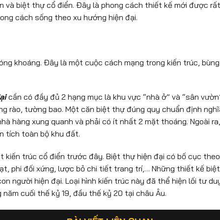
n và biệt thự cổ điển. Đây là phong cách thiết kế mới được rấ
phong cách sống theo xu hướng hiện đại.
phóng khoáng. Đây là một cuộc cách mạng trong kiến trúc, bùng
ại
cần có đầy đủ 2 hạng mục là khu vực “nhà ở” và “sân vườn
g rào, tường bao. Một căn biệt thự đúng quy chuẩn định nghĩ
nhà hàng xung quanh và phải có ít nhất 2 mặt thoáng. Ngoài ra,
 tích toàn bộ khu đất.
 kiến trúc cổ điển trước đây. Biệt thự hiện đại có bố cục theo
t, phi đối xứng, lược bỏ chi tiết trang trí,… Những thiết kế biệ
n người hiện đại. Loại hình kiến trúc này đã thể hiện lối tư du
năm cuối thế kỷ 19, đầu thế kỷ 20 tại châu Âu.