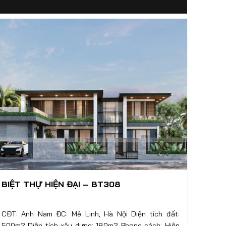
BIỆT THỰ HIỆN ĐẠI – BT308
CĐT: Anh Nam ĐC: Mê Linh, Hà Nội Diện tích đất:
500m2 Diện tích xây dựng: 180m2 Phong cách: Hiện