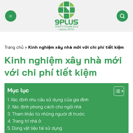
Bỏ
qua
nội
dung
Trang chủ
»
Kinh nghiệm xây nhà mới với chi phí tiết kiệm
Kinh nghiệm xây nhà mới
với chi phí tiết kiệm
Mục lục
Xác định nhu cầu sử dụng của gia đình
Xác định phong cách cho ngôi nhà
Tham khảo từ những người đi trước
Trang trí nhà ở
Dùng vật liệu tái sử dụng