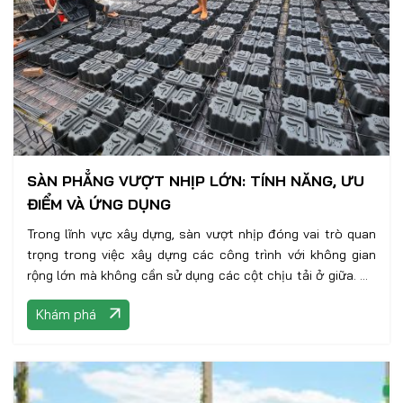
SÀN PHẲNG VƯỢT NHỊP LỚN: TÍNH NĂNG, ƯU
ĐIỂM VÀ ỨNG DỤNG
Trong lĩnh vực xây dựng, sàn vượt nhịp đóng vai trò quan
trọng trong việc xây dựng các công trình với không gian
rộng lớn mà không cần sử dụng các cột chịu tải ở giữa. Để
đáp ứng nhu cầu ngày càng cao của ngành xây dựng, các
Khám phá
nhà sản xuất và kỹ sư đã liên tục phát triển và đưa ra các
sản phẩm và công nghệ mới trong lĩnh vực sàn vượt nhịp.