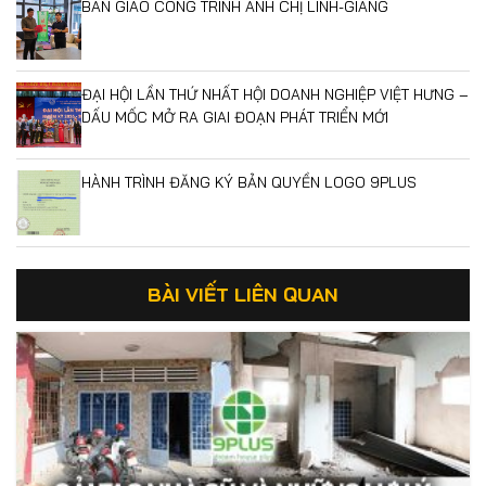
BÀN GIAO CÔNG TRÌNH ANH CHỊ LINH-GIANG
ĐẠI HỘI LẦN THỨ NHẤT HỘI DOANH NGHIỆP VIỆT HƯNG –
DẤU MỐC MỞ RA GIAI ĐOẠN PHÁT TRIỂN MỚI
HÀNH TRÌNH ĐĂNG KÝ BẢN QUYỀN LOGO 9PLUS
BÀI VIẾT LIÊN QUAN