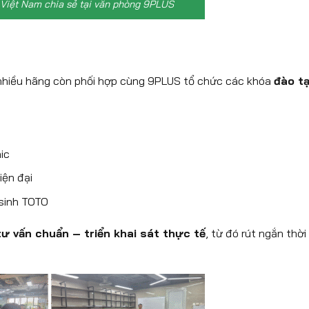
 Việt Nam chia sẻ tại văn phòng 9PLUS
, nhiều hãng còn phối hợp cùng 9PLUS tổ chức các khóa
đào t
ic
iện đại
 sinh TOTO
tư vấn chuẩn – triển khai sát thực tế
, từ đó rút ngắn thời