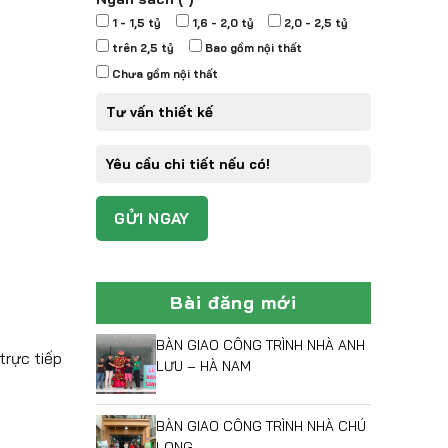
1 - 1,5 tỷ
1,6 - 2,0 tỷ
2,0 - 2,5 tỷ
trên 2,5 tỷ
Bao gồm nội thất
Chưa gồm nội thất
Bài đăng mới
BÀN GIAO CÔNG TRÌNH NHÀ ANH
trực tiếp
LƯU – HÀ NAM
BÀN GIAO CÔNG TRÌNH NHÀ CHÚ
LONG