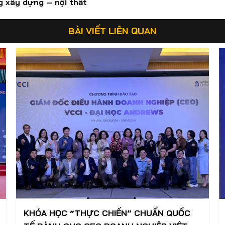
 xây dựng – nội thất
BÀI VIẾT LIÊN QUAN
KHÓA HỌC “THỰC CHIẾN” CHUẨN QUỐC