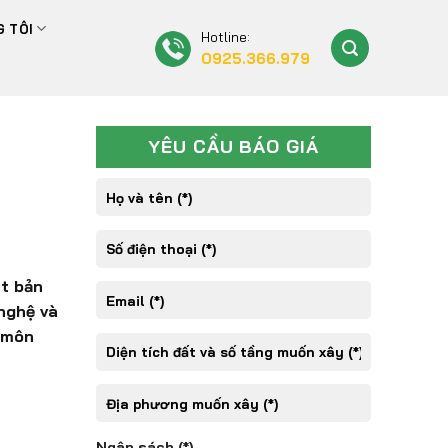
 TÔI
Hotline:
0925.366.979
YÊU CẦU BÁO GIÁ
t bản
 nghệ và
n môn
Ngân sách (*)