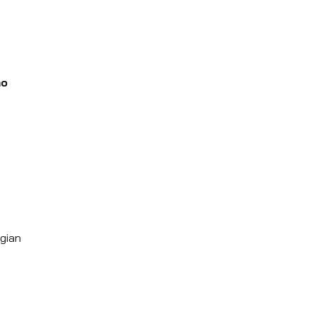
ạo
 gian