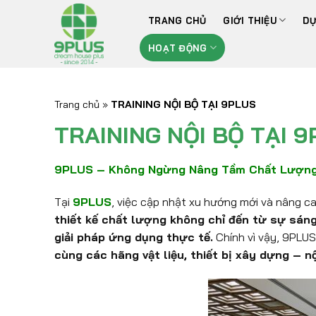
Bỏ
TRANG CHỦ
GIỚI THIỆU
DỰ
qua
nội
HOẠT ĐỘNG
dung
Trang chủ
»
TRAINING NỘI BỘ TẠI 9PLUS
TRAINING NỘI BỘ TẠI 
9PLUS – Không Ngừng Nâng Tầm Chất Lượng 
Tại
9PLUS
, việc cập nhật xu hướng mới và nâng ca
thiết kế chất lượng không chỉ đến từ sự sáng 
giải pháp ứng dụng thực tế.
Chính vì vậy, 9PLU
cùng các hãng vật liệu, thiết bị xây dựng – 