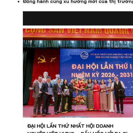
Đồng hành cùng xu hướng mới của thị trường
ĐẠI HỘI LẦN THỨ NHẤT HỘI DOANH