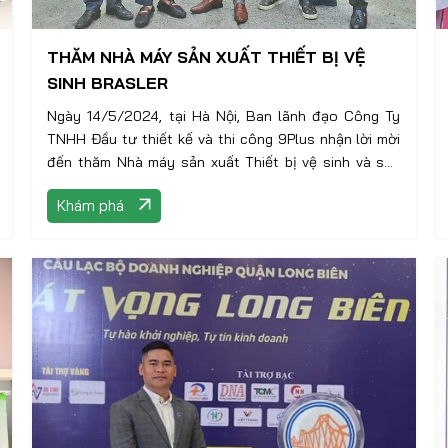
THĂM NHÀ MÁY SẢN XUẤT THIẾT BỊ VỆ
SINH BRASLER
Ngày 14/5/2024, tại Hà Nội, Ban lãnh đạo Công Ty
TNHH Đầu tư thiết kế và thi công 9Plus nhận lời mời
đến thăm Nhà máy sản xuất Thiết bị vệ sinh và sen
vòi Brasler. Đây là một trong những doanh nghiệp sản
Khám phá
xuất, cung cấp sen vòi và thiết bị vệ sinh cao cấp tại
Việt Nam.