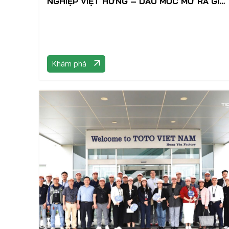
NGHIỆP VIỆT HƯNG – DẤU MỐC MỞ RA GIAI
ĐOẠN PHÁT TRIỂN MỚI
Khám phá