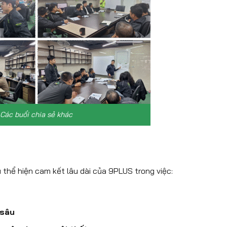
Các buổi chia sẻ khác
thể hiện cam kết lâu dài của 9PLUS trong việc:
 sâu