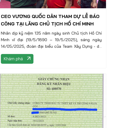
CEO VƯƠNG QUỐC DÂN THAM DỰ LỄ BÁO
CÔNG TẠI LĂNG CHỦ TỊCH HỒ CHÍ MINH
Nhân dịp kỷ niệm 135 năm ngày sinh Chủ tịch Hồ Chí
Minh vĩ đại (19/5/1890 – 19/5/2025), sáng ngày
14/05/2025, đoàn đại biểu của Team Xây Dựng - do
CEO Vương Quốc Dân dẫn đầu, tham gia cùng đoàn
Khám phá
đại biểu CLB Doanh nghiệp Long Biên