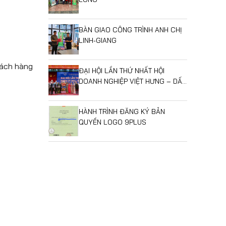
BÀN GIAO CÔNG TRÌNH ANH CHỊ
LINH-GIANG
hách hàng
ĐẠI HỘI LẦN THỨ NHẤT HỘI
DOANH NGHIỆP VIỆT HƯNG – DẤU
MỐC MỞ RA GIAI ĐOẠN PHÁT
TRIỂN MỚI
HÀNH TRÌNH ĐĂNG KÝ BẢN
QUYỀN LOGO 9PLUS