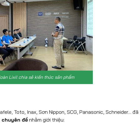
oàn Lixil chia sẻ kiến thức sản phẩm
Hafele, Toto, Inax, Sơn Nippon, SCG, Panasonic, Schneider… đã 
 chuyên đề
nhằm giới thiệu: