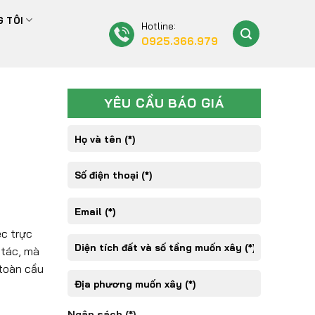
 TÔI
Hotline:
0925.366.979
YÊU CẦU BÁO GIÁ
c trực
 tác, mà
 toàn cầu
Ngân sách (*)