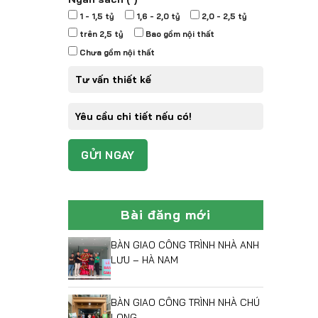
1 - 1,5 tỷ
1,6 - 2,0 tỷ
2,0 - 2,5 tỷ
trên 2,5 tỷ
Bao gồm nội thất
Chưa gồm nội thất
Bài đăng mới
BÀN GIAO CÔNG TRÌNH NHÀ ANH
LƯU – HÀ NAM
BÀN GIAO CÔNG TRÌNH NHÀ CHÚ
LONG