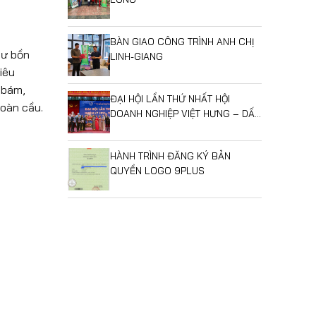
BÀN GIAO CÔNG TRÌNH ANH CHỊ
hư bồn
LINH-GIANG
iêu
 bám,
ĐẠI HỘI LẦN THỨ NHẤT HỘI
toàn cầu.
DOANH NGHIỆP VIỆT HƯNG – DẤU
MỐC MỞ RA GIAI ĐOẠN PHÁT
TRIỂN MỚI
HÀNH TRÌNH ĐĂNG KÝ BẢN
QUYỀN LOGO 9PLUS