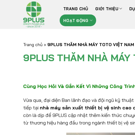
Bỏ
TRANG CHỦ
GIỚI THIỆU
DỰ
qua
nội
HOẠT ĐỘNG
dung
Trang chủ
»
9PLUS THĂM NHÀ MÁY TOTO VIỆT NAM
9PLUS THĂM NHÀ MÁY 
Cùng Học Hỏi Và Gắn Kết Vì Những Công Trìn
Vừa qua, đại diện Ban lãnh đạo và đội ngũ kỹ thuật
tiếp tại
nhà máy sản xuất thiết bị vệ sinh cao
còn là dịp để 9PLUS cập nhật thêm kiến thức chuy
từ thương hiệu hàng đầu trong ngành thiết bị vệ si