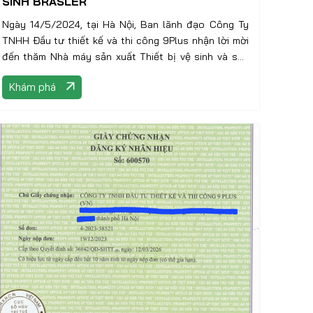
SINH BRASLER
Ngày 14/5/2024, tại Hà Nội, Ban lãnh đạo Công Ty
TNHH Đầu tư thiết kế và thi công 9Plus nhận lời mời
đến thăm Nhà máy sản xuất Thiết bị vệ sinh và sen
vòi Brasler. Đây là một trong những doanh nghiệp sản
Khám phá
xuất, cung cấp sen vòi và thiết bị vệ sinh cao cấp tại
Việt Nam.