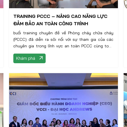
TRAINING PCCC – NÂNG CAO NĂNG LỰC
ĐẢM BẢO AN TOÀN CÔNG TRÌNH
buổi training chuyên đề về Phòng cháy chữa cháy
(PCCC) đã diễn ra sôi nổi với sự tham gia của các
chuyên gia trong lĩnh vực an toàn PCCC cùng toàn
thể kiến trúc sư, cán bộ kỹ thuật của công ty.
Khám phá