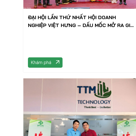
ĐẠI HỘI LẦN THỨ NHẤT HỘI DOANH
NGHIỆP VIỆT HƯNG – DẤU MỐC MỞ RA GIAI
ĐOẠN PHÁT TRIỂN MỚI
Khám phá