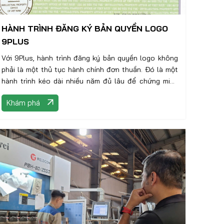
HÀNH TRÌNH ĐĂNG KÝ BẢN QUYỀN LOGO
9PLUS
Với 9Plus, hành trình đăng ký bản quyền logo không
phải là một thủ tục hành chính đơn thuần. Đó là một
hành trình kéo dài nhiều năm đủ lâu để chứng minh
một điều: Chúng tôi nghiêm túc với thương hiệu của
Khám phá
mình, và nghiêm túc với từng công trình của khách
hàng.