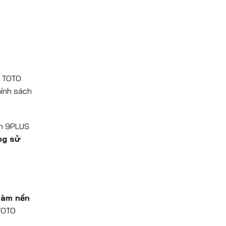
à TOTO
hính sách
ch 9PLUS
ng sử
làm nền
TOTO