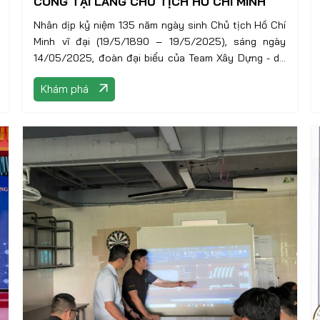
CÔNG TẠI LĂNG CHỦ TỊCH HỒ CHÍ MINH
Nhân dịp kỷ niệm 135 năm ngày sinh Chủ tịch Hồ Chí
Minh vĩ đại (19/5/1890 – 19/5/2025), sáng ngày
14/05/2025, đoàn đại biểu của Team Xây Dựng - do
CEO Vương Quốc Dân dẫn đầu, tham gia cùng đoàn
Khám phá
đại biểu CLB Doanh nghiệp Long Biên