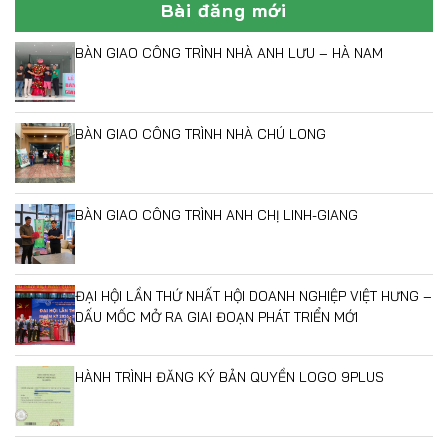
Bài đăng mới
BÀN GIAO CÔNG TRÌNH NHÀ ANH LƯU – HÀ NAM
BÀN GIAO CÔNG TRÌNH NHÀ CHÚ LONG
BÀN GIAO CÔNG TRÌNH ANH CHỊ LINH-GIANG
ĐẠI HỘI LẦN THỨ NHẤT HỘI DOANH NGHIỆP VIỆT HƯNG –
DẤU MỐC MỞ RA GIAI ĐOẠN PHÁT TRIỂN MỚI
HÀNH TRÌNH ĐĂNG KÝ BẢN QUYỀN LOGO 9PLUS