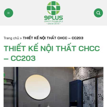
Bỏ
qua
nội
dung
Trang chủ
»
THIẾT KẾ NỘI THẤT CHCC – CC203
THIẾT KẾ NỘI THẤT CHCC
– CC203