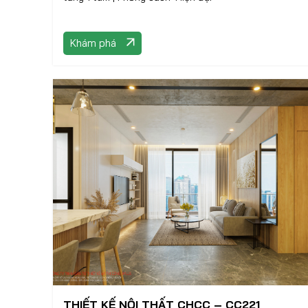
Khám phá
THIẾT KẾ NỘI THẤT CHCC – CC221