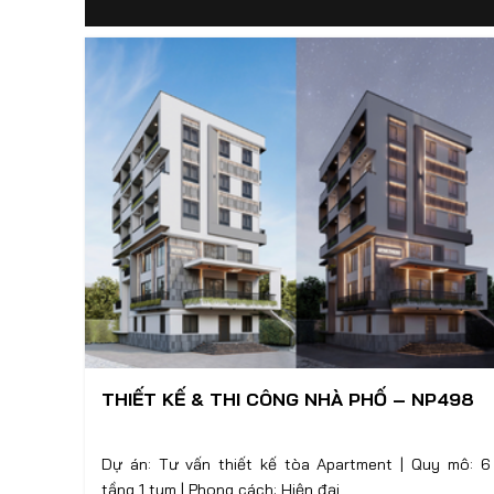
THIẾT KẾ & THI CÔNG NHÀ PHỐ – NP498
Dự án: Tư vấn thiết kế tòa Apartment | Quy mô: 6
tầng 1 tum | Phong cách: Hiện đại