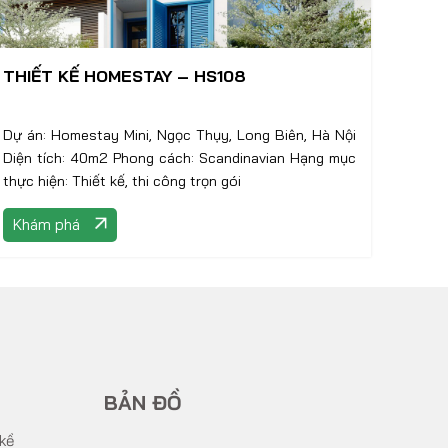
THIẾT KẾ HOMESTAY – HS108
Dự án: Homestay Mini, Ngọc Thụy, Long Biên, Hà Nội
Diện tích: 40m2 Phong cách: Scandinavian Hạng mục
thực hiện: Thiết kế, thi công trọn gói
Khám phá
BẢN ĐỒ
 kề