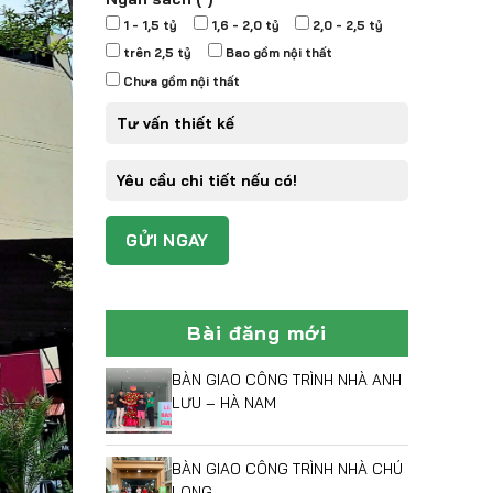
1 - 1,5 tỷ
1,6 - 2,0 tỷ
2,0 - 2,5 tỷ
trên 2,5 tỷ
Bao gồm nội thất
Chưa gồm nội thất
Bài đăng mới
BÀN GIAO CÔNG TRÌNH NHÀ ANH
LƯU – HÀ NAM
BÀN GIAO CÔNG TRÌNH NHÀ CHÚ
LONG