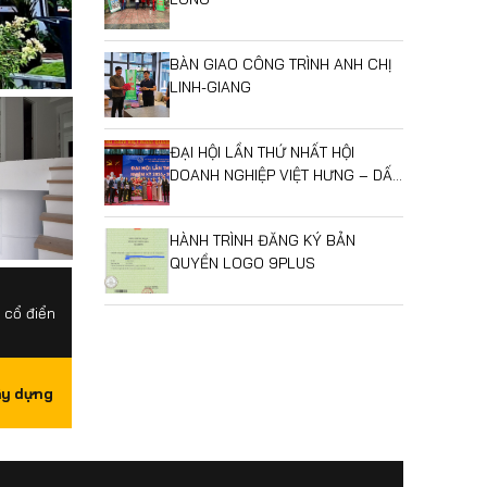
BÀN GIAO CÔNG TRÌNH ANH CHỊ
LINH-GIANG
ĐẠI HỘI LẦN THỨ NHẤT HỘI
DOANH NGHIỆP VIỆT HƯNG – DẤU
MỐC MỞ RA GIAI ĐOẠN PHÁT
TRIỂN MỚI
HÀNH TRÌNH ĐĂNG KÝ BẢN
QUYỀN LOGO 9PLUS
 cổ điển
ây dựng