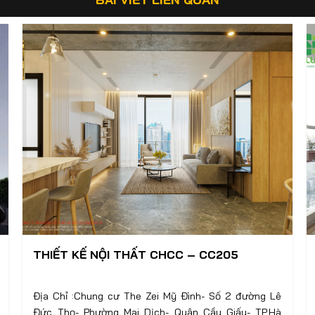
THIẾT KẾ NỘI THẤT CHCC – CC205
Địa Chỉ :Chung cư The Zei Mỹ Đình- Số 2 đường Lê
Đức Thọ- Phường Mai Dịch- Quận Cầu Giấy- TP.Hà