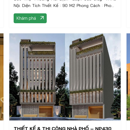
Nội. Diện Tích Thiết Kế : 90 M2 Phong Cách : Phong
Cách Taiwan Hạng Mục Thực Hiện : Tư Vấn – Thiết
Khám phá
Kế.
THIẾT KẾ & THI CÔNG NHÀ PHỐ – NP430