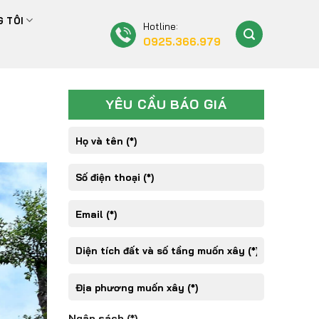
 TÔI
Hotline:
0925.366.979
YÊU CẦU BÁO GIÁ
Ngân sách (*)