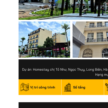
Dự án: Homestay chị Tố Như, Ngọc Thụy, Long Biên, Hà
Hạng mục
Vị trí công trình
Số tầng