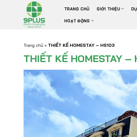
Bỏ
TRANG CHỦ
GIỚI THIỆU
DỰ
qua
nội
HOẠT ĐỘNG
dung
Trang chủ
»
THIẾT KẾ HOMESTAY – HS103
THIẾT KẾ HOMESTAY – 