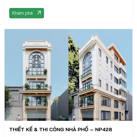
Khám phá
THIẾT KẾ & THI CÔNG NHÀ PHỐ – NP428