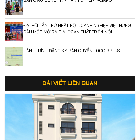
ĐẠI HỘI LẦN THỨ NHẤT HỘI DOANH NGHIỆP VIỆT HƯNG –
DẤU MỐC MỞ RA GIAI ĐOẠN PHÁT TRIỂN MỚI
HÀNH TRÌNH ĐĂNG KÝ BẢN QUYỀN LOGO 9PLUS
BÀI VIẾT LIÊN QUAN