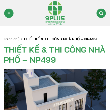
Bỏ
qua
nội
dung
Trang chủ
»
THIẾT KẾ & THI CÔNG NHÀ PHỐ – NP499
THIẾT KẾ & THI CÔNG NHÀ
PHỐ – NP499