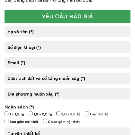
đại, đẳng cấp mà bạn không nên bỏ qua.
YÊU CẦU BÁO GIÁ
Ngân sách (*)
1 - 1,5 tỷ
1,6 - 2,0 tỷ
2,0 - 2,5 tỷ
trên 2,5 tỷ
Bao gồm nội thất
Chưa gồm nội thất