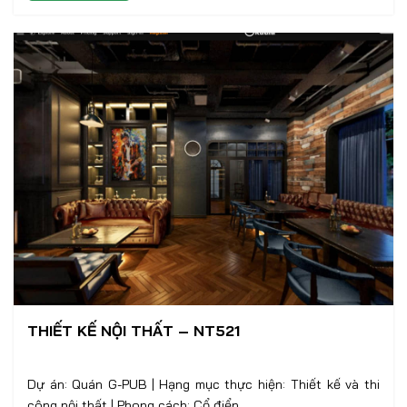
THIẾT KẾ NỘI THẤT – NT521
Dự án: Quán G-PUB | Hạng mục thực hiện: Thiết kế và thi
công nội thất | Phong cách: Cổ điển