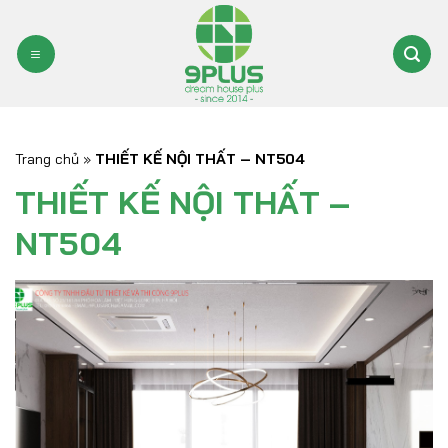
Bỏ
qua
nội
dung
Trang chủ
»
THIẾT KẾ NỘI THẤT – NT504
THIẾT KẾ NỘI THẤT –
NT504