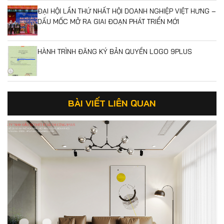
ĐẠI HỘI LẦN THỨ NHẤT HỘI DOANH NGHIỆP VIỆT HƯNG –
DẤU MỐC MỞ RA GIAI ĐOẠN PHÁT TRIỂN MỚI
HÀNH TRÌNH ĐĂNG KÝ BẢN QUYỀN LOGO 9PLUS
BÀI VIẾT LIÊN QUAN