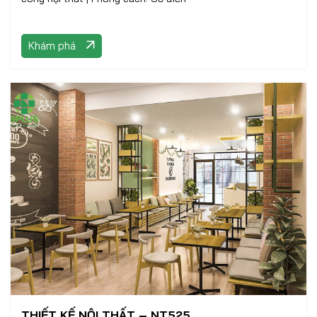
Khám phá
THIẾT KẾ NỘI THẤT – NT525