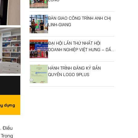
BÀN GIAO CÔNG TRÌNH ANH CHỊ
LINH-GIANG
ĐẠI HỘI LẦN THỨ NHẤT HỘI
DOANH NGHIỆP VIỆT HƯNG – DẤU
MỐC MỞ RA GIAI ĐOẠN PHÁT
TRIỂN MỚI
HÀNH TRÌNH ĐĂNG KÝ BẢN
QUYỀN LOGO 9PLUS
ây dựng
. Điều
 Trong