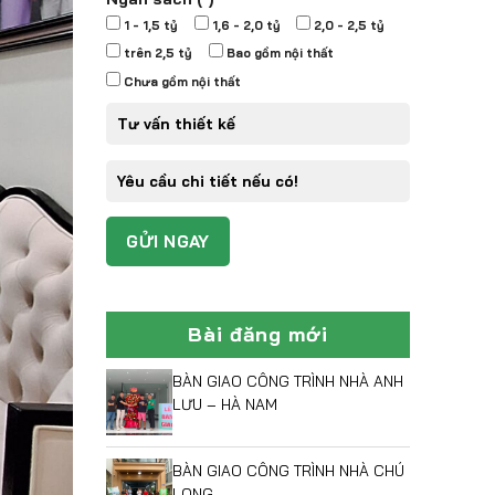
1 - 1,5 tỷ
1,6 - 2,0 tỷ
2,0 - 2,5 tỷ
trên 2,5 tỷ
Bao gồm nội thất
Chưa gồm nội thất
Bài đăng mới
BÀN GIAO CÔNG TRÌNH NHÀ ANH
LƯU – HÀ NAM
BÀN GIAO CÔNG TRÌNH NHÀ CHÚ
LONG