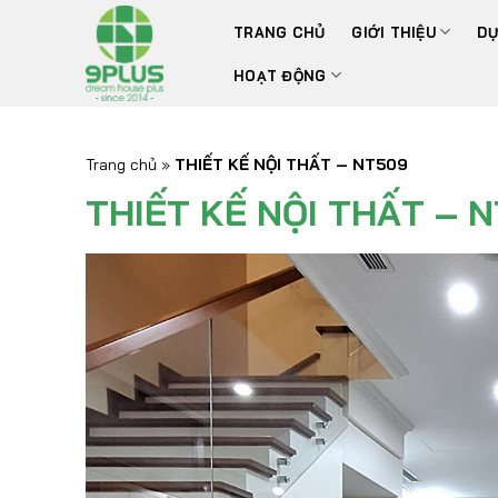
Bỏ
TRANG CHỦ
GIỚI THIỆU
DỰ
qua
nội
HOẠT ĐỘNG
dung
Trang chủ
»
THIẾT KẾ NỘI THẤT – NT509
THIẾT KẾ NỘI THẤT – 