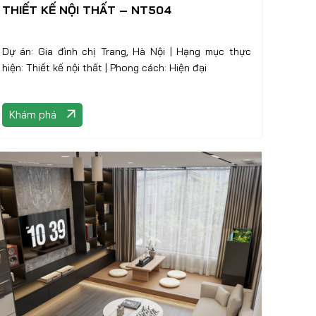
THIẾT KẾ NỘI THẤT – NT504
Dự án: Gia đình chị Trang, Hà Nội | Hạng mục thực
hiện: Thiết kế nội thất | Phong cách: Hiện đại
Khám phá