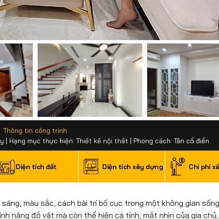
Thông tin công trình
| Hạng mục thực hiện: Thiết kế nội thất | Phong cách: Tân cổ điển
Diện tích đất
Diện tích xây dựng
Chi phí x
 sáng, màu sắc, cách bài trí bố cục trong một không gian sống
tính năng đồ vật mà còn thể hiện cá tính, mắt nhìn của gia chủ.