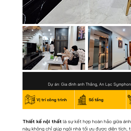
Dự án: Gia đình anh Thắng, An Lạc Symphony 
Vị trí công trình
Số tầng
Thiết kế nội thất
là sự kết hợp hoàn hảo giữa ánh
này không chỉ giúp ngôi nhà tối ưu được diện tích, 