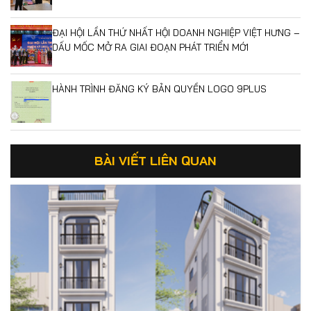
ĐẠI HỘI LẦN THỨ NHẤT HỘI DOANH NGHIỆP VIỆT HƯNG –
DẤU MỐC MỞ RA GIAI ĐOẠN PHÁT TRIỂN MỚI
HÀNH TRÌNH ĐĂNG KÝ BẢN QUYỀN LOGO 9PLUS
BÀI VIẾT LIÊN QUAN