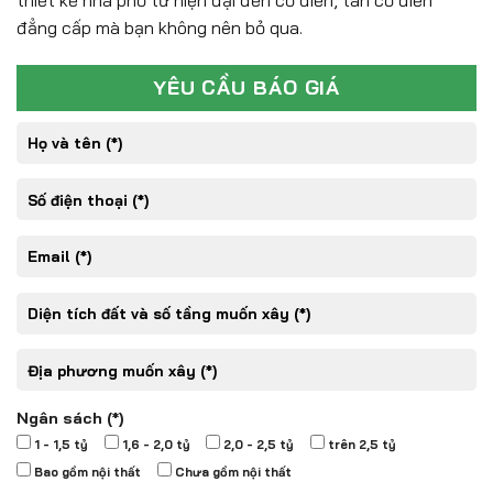
thiết kế nhà phố từ hiện đại đến cổ điển, tân cổ điển
đẳng cấp mà bạn không nên bỏ qua.
YÊU CẦU BÁO GIÁ
Ngân sách (*)
1 - 1,5 tỷ
1,6 - 2,0 tỷ
2,0 - 2,5 tỷ
trên 2,5 tỷ
Bao gồm nội thất
Chưa gồm nội thất