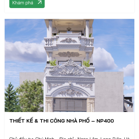
Khám phá
THIẾT KẾ & THI CÔNG NHÀ PHỐ – NP400