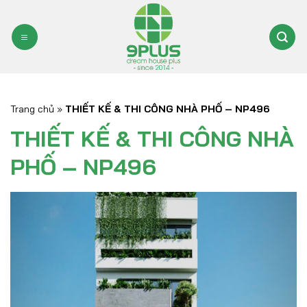
Bỏ
qua
nội
dung
Trang chủ
»
THIẾT KẾ & THI CÔNG NHÀ PHỐ – NP496
THIẾT KẾ & THI CÔNG NHÀ
PHỐ – NP496