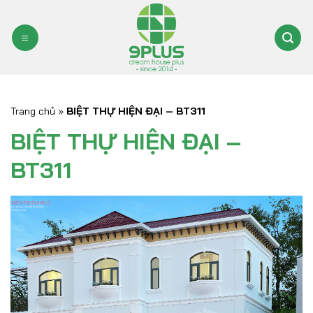
Bỏ
qua
nội
dung
Trang chủ
»
BIỆT THỰ HIỆN ĐẠI – BT311
BIỆT THỰ HIỆN ĐẠI –
BT311