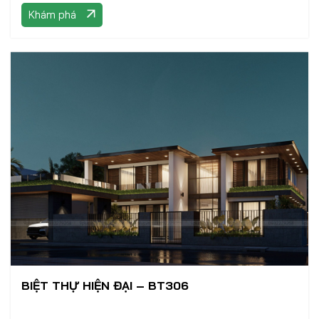
kế kiến trúc
Khám phá
BIỆT THỰ HIỆN ĐẠI – BT306