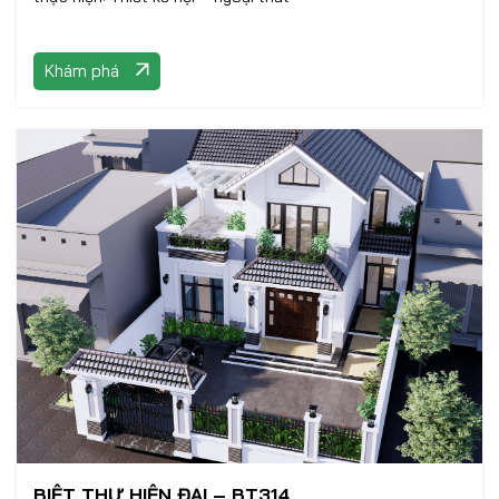
Khám phá
BIỆT THỰ HIỆN ĐẠI – BT314