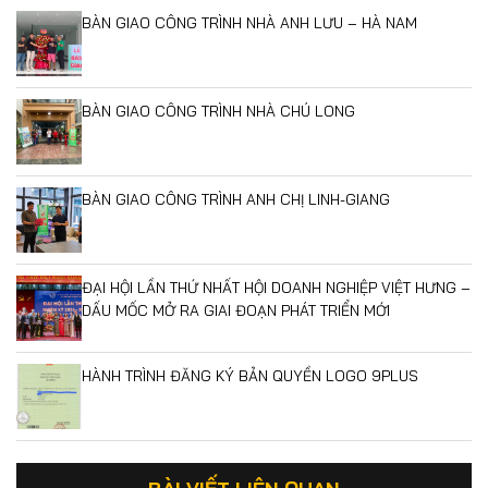
BÀN GIAO CÔNG TRÌNH NHÀ ANH LƯU – HÀ NAM
BÀN GIAO CÔNG TRÌNH NHÀ CHÚ LONG
BÀN GIAO CÔNG TRÌNH ANH CHỊ LINH-GIANG
ĐẠI HỘI LẦN THỨ NHẤT HỘI DOANH NGHIỆP VIỆT HƯNG –
DẤU MỐC MỞ RA GIAI ĐOẠN PHÁT TRIỂN MỚI
HÀNH TRÌNH ĐĂNG KÝ BẢN QUYỀN LOGO 9PLUS