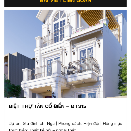
BÀI VIẾT LIÊN QUAN
BIỆT THỰ TÂN CỔ ĐIỂN – BT315
Dự án: Gia đình chị Nga | Phong cách: Hiện đại | Hạng mục
thực hiện: Thiết kế nội – ngoại thất