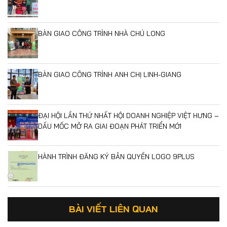
BÀN GIAO CÔNG TRÌNH NHÀ CHÚ LONG
BÀN GIAO CÔNG TRÌNH ANH CHỊ LINH-GIANG
ĐẠI HỘI LẦN THỨ NHẤT HỘI DOANH NGHIỆP VIỆT HƯNG –
DẤU MỐC MỞ RA GIAI ĐOẠN PHÁT TRIỂN MỚI
HÀNH TRÌNH ĐĂNG KÝ BẢN QUYỀN LOGO 9PLUS
BÀI VIẾT LIÊN QUAN