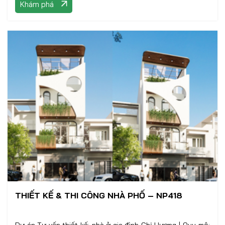
Khám phá
THIẾT KẾ & THI CÔNG NHÀ PHỐ – NP418