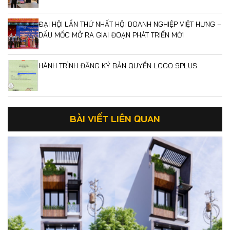
ĐẠI HỘI LẦN THỨ NHẤT HỘI DOANH NGHIỆP VIỆT HƯNG –
DẤU MỐC MỞ RA GIAI ĐOẠN PHÁT TRIỂN MỚI
HÀNH TRÌNH ĐĂNG KÝ BẢN QUYỀN LOGO 9PLUS
BÀI VIẾT LIÊN QUAN