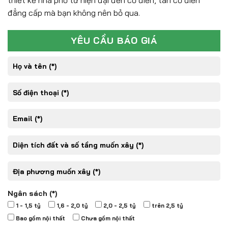
thiết kế nhà phố từ hiện đại đến cổ điển, tân cổ điển
đẳng cấp mà bạn không nên bỏ qua.
YÊU CẦU BÁO GIÁ
Ngân sách (*)
1 - 1,5 tỷ
1,6 - 2,0 tỷ
2,0 - 2,5 tỷ
trên 2,5 tỷ
Bao gồm nội thất
Chưa gồm nội thất