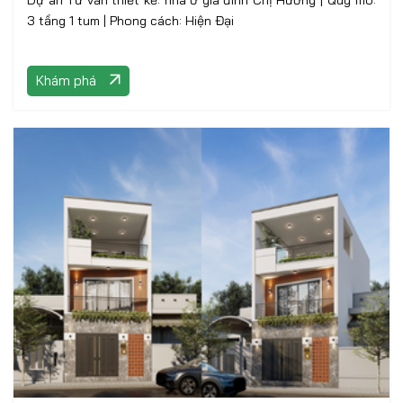
Dự án Tư vấn thiết kế: nhà ở gia đình Chị Hương | Quy mô:
3 tầng 1 tum | Phong cách: Hiện Đại
Khám phá