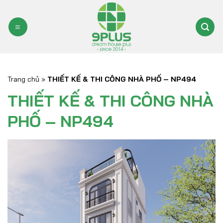
Bỏ
qua
nội
dung
Trang chủ
»
THIẾT KẾ & THI CÔNG NHÀ PHỐ – NP494
THIẾT KẾ & THI CÔNG NHÀ
PHỐ – NP494