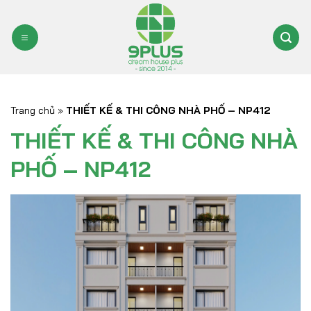
Bỏ
qua
nội
dung
Trang chủ
»
THIẾT KẾ & THI CÔNG NHÀ PHỐ – NP412
THIẾT KẾ & THI CÔNG NHÀ
PHỐ – NP412