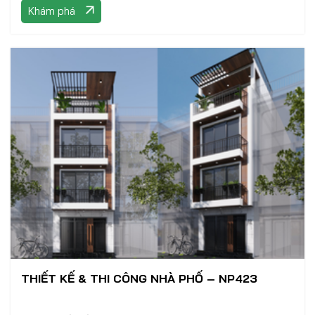
Khám phá
THIẾT KẾ & THI CÔNG NHÀ PHỐ – NP423