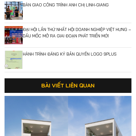
BÀN GIAO CÔNG TRÌNH ANH CHỊ LINH-GIANG
ĐẠI HỘI LẦN THỨ NHẤT HỘI DOANH NGHIỆP VIỆT HƯNG –
DẤU MỐC MỞ RA GIAI ĐOẠN PHÁT TRIỂN MỚI
HÀNH TRÌNH ĐĂNG KÝ BẢN QUYỀN LOGO 9PLUS
BÀI VIẾT LIÊN QUAN