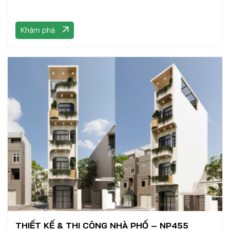
Khám phá
THIẾT KẾ & THI CÔNG NHÀ PHỐ – NP455