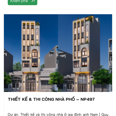
Khám phá
THIẾT KẾ & THI CÔNG NHÀ PHỐ – NP497
Dự án: Thiết kế và thi công nhà ở gia đình anh Nam | Quy