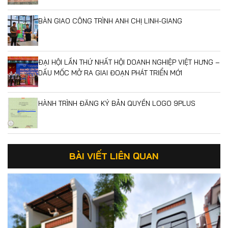
BÀN GIAO CÔNG TRÌNH ANH CHỊ LINH-GIANG
ĐẠI HỘI LẦN THỨ NHẤT HỘI DOANH NGHIỆP VIỆT HƯNG –
DẤU MỐC MỞ RA GIAI ĐOẠN PHÁT TRIỂN MỚI
HÀNH TRÌNH ĐĂNG KÝ BẢN QUYỀN LOGO 9PLUS
BÀI VIẾT LIÊN QUAN