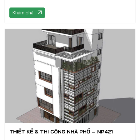
Khám phá
THIẾT KẾ & THI CÔNG NHÀ PHỐ – NP421