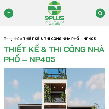
Bỏ
qua
nội
dung
Trang chủ
»
THIẾT KẾ & THI CÔNG NHÀ PHỐ – NP405
THIẾT KẾ & THI CÔNG NHÀ
PHỐ – NP405