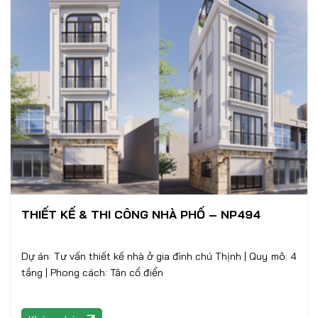
THIẾT KẾ & THI CÔNG NHÀ PHỐ – NP494
Dự án: Tư vấn thiết kế nhà ở gia đình chú Thịnh | Quy mô: 4
tầng | Phong cách: Tân cổ điển