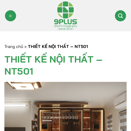
Bỏ
qua
nội
dung
Trang chủ
»
THIẾT KẾ NỘI THẤT – NT501
THIẾT KẾ NỘI THẤT –
NT501