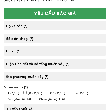
đại, đẳng cấp mà bạn không nên bỏ qua.
YÊU CẦU BÁO GIÁ
Ngân sách (*)
1 - 1,5 tỷ
1,6 - 2,0 tỷ
2,0 - 2,5 tỷ
trên 2,5 tỷ
Bao gồm nội thất
Chưa gồm nội thất