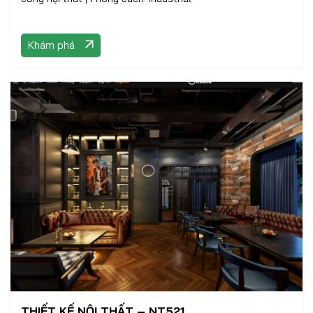
Khám phá
THIẾT KẾ NỘI THẤT – NT521