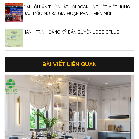
ĐẠI HỘI LẦN THỨ NHẤT HỘI DOANH NGHIỆP VIỆT HƯNG –
DẤU MỐC MỞ RA GIAI ĐOẠN PHÁT TRIỂN MỚI
HÀNH TRÌNH ĐĂNG KÝ BẢN QUYỀN LOGO 9PLUS
BÀI VIẾT LIÊN QUAN