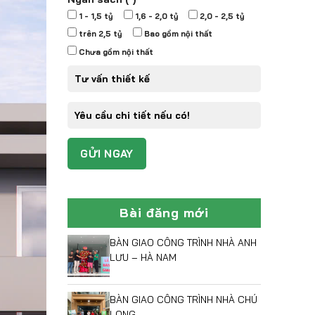
1 - 1,5 tỷ
1,6 - 2,0 tỷ
2,0 - 2,5 tỷ
trên 2,5 tỷ
Bao gồm nội thất
Chưa gồm nội thất
Bài đăng mới
BÀN GIAO CÔNG TRÌNH NHÀ ANH
LƯU – HÀ NAM
BÀN GIAO CÔNG TRÌNH NHÀ CHÚ
LONG