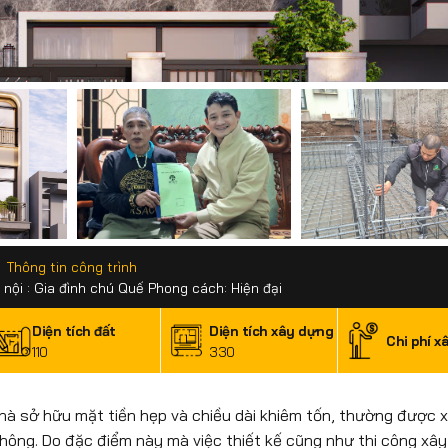
Thông tin công trình
 nội : Gia đình chú Quế Phong cách: Hiện đại
Diện tích đất
Diện tích xây dựng
Chi phí x
110
330
i nhà sở hữu mặt tiền hẹp và chiều dài khiêm tốn, thường được 
 thông. Do đặc điểm này mà việc thiết kế cũng như thi công xâ