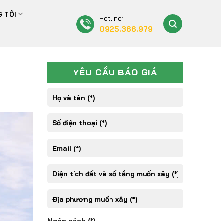
 TÔI
Hotline:
0925.366.979
YÊU CẦU BÁO GIÁ
Ngân sách (*)