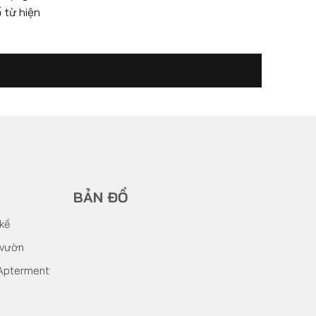
 từ hiện
BẢN ĐỒ
 kề
 vườn
Apterment