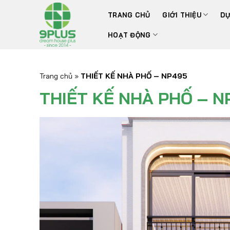
Bỏ
TRANG CHỦ
GIỚI THIỆU
DỰ
qua
nội
HOẠT ĐỘNG
dung
Trang chủ
»
THIẾT KẾ NHÀ PHỐ – NP495
THIẾT KẾ NHÀ PHỐ – N