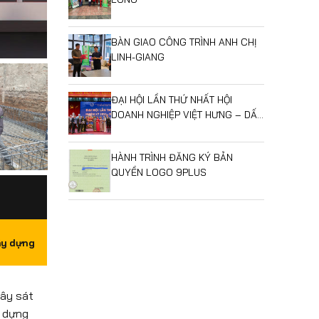
BÀN GIAO CÔNG TRÌNH ANH CHỊ
LINH-GIANG
ĐẠI HỘI LẦN THỨ NHẤT HỘI
DOANH NGHIỆP VIỆT HƯNG – DẤU
MỐC MỞ RA GIAI ĐOẠN PHÁT
TRIỂN MỚI
HÀNH TRÌNH ĐĂNG KÝ BẢN
QUYỀN LOGO 9PLUS
ây dựng
xây sát
y dựng