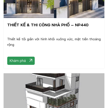
THIẾT KẾ & THI CÔNG NHÀ PHỐ – NP440
Thiết kế tối giản với hình khối vuông vức, mặt tiền thoáng
rộng
Khám phá