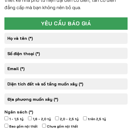
thiết kế nhà phố từ hiện đại đến cổ điển, tân cổ điển
đẳng cấp mà bạn không nên bỏ qua.
YÊU CẦU BÁO GIÁ
Ngân sách (*)
1 - 1,5 tỷ
1,6 - 2,0 tỷ
2,0 - 2,5 tỷ
trên 2,5 tỷ
Bao gồm nội thất
Chưa gồm nội thất