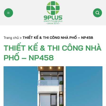
Bỏ
qua
nội
dung
Trang chủ
»
THIẾT KẾ & THI CÔNG NHÀ PHỐ – NP458
THIẾT KẾ & THI CÔNG NHÀ
PHỐ – NP458