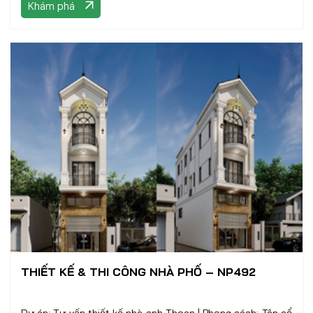
Khám phá
THIẾT KẾ & THI CÔNG NHÀ PHỐ – NP492