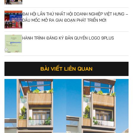
ĐẠI HỘI LẦN THỨ NHẤT HỘI DOANH NGHIỆP VIỆT HƯNG –
DẤU MỐC MỞ RA GIAI ĐOẠN PHÁT TRIỂN MỚI
HÀNH TRÌNH ĐĂNG KÝ BẢN QUYỀN LOGO 9PLUS
BÀI VIẾT LIÊN QUAN