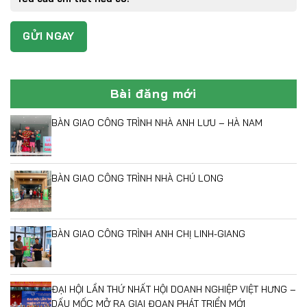
Bài đăng mới
BÀN GIAO CÔNG TRÌNH NHÀ ANH LƯU – HÀ NAM
BÀN GIAO CÔNG TRÌNH NHÀ CHÚ LONG
BÀN GIAO CÔNG TRÌNH ANH CHỊ LINH-GIANG
ĐẠI HỘI LẦN THỨ NHẤT HỘI DOANH NGHIỆP VIỆT HƯNG –
DẤU MỐC MỞ RA GIAI ĐOẠN PHÁT TRIỂN MỚI