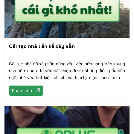
Cải tạo nhà liền kề xây sẵn
Cải tạo nhà đã xây sẵn cũng vậy, việc sửa sang trên khung
nhà cũ ra sao để vừa cải thiện được những điểm yếu của
ngôi nhà vừa tiết kiệm chi phí và đem lại diện mạo mới luôn
là bài toán khó cho các kiến trúc sư! -----‐‐---------‐-----------
Khám phá
------------