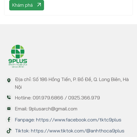
Khám phá
đoạn này!
Địa chỉ: Số 186 Hồng Tiến, P. Bồ Đề, Q. Long Biên, Hà
Nội
Hotline: 091.979.6866 / 0925.366.979
Email: 9plusarch@gmail.com
Fanpage: https://www.facebook.com/tktc9plus
Tiktok: https://www.tiktok.com/@anhthoca9plus