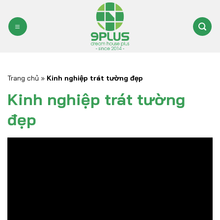
Bỏ
qua
nội
dung
Trang chủ
»
Kinh nghiệp trát tường đẹp
Kinh nghiệp trát tường
đẹp